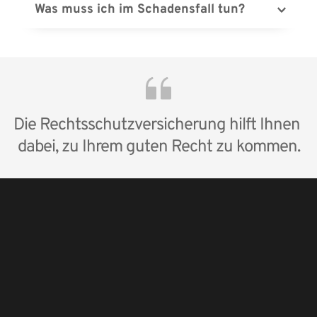
rückwirkend abschließen. Kosten für bereits 
 Was muss ich im Schadensfall tun?
laufende Streitigkeiten können Sie daher nicht 
Melden Sie Schäden einfach bequem online auf 
geltend machen.
unserer Internetseite oder rufen Sie uns an. Wir 
kümmern uns.
Die Rechtsschutzversicherung hilft Ihnen 
dabei, zu Ihrem guten Recht zu kommen.