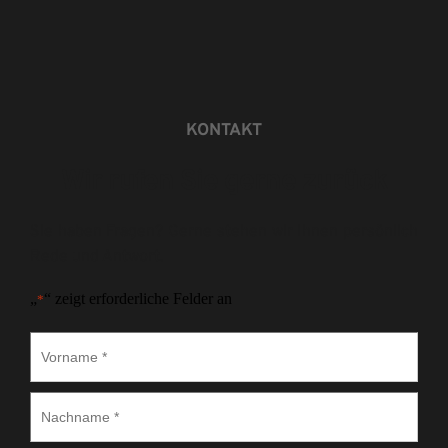
KONTAKT
Wir rufen Sie gerne zurück
Sie haben Fragen? Gerne stehen wir Ihnen persönlich 
Rede und Antwort.
„
“ zeigt erforderliche Felder an
*
Vorname
*
Nachname
*