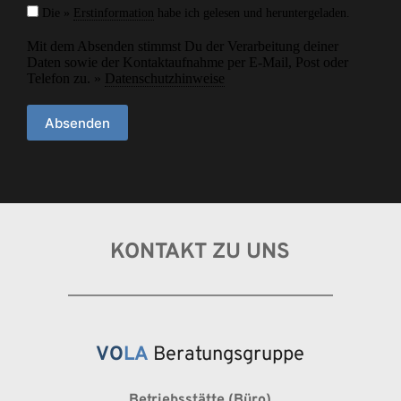
Die »
Erstinformation
habe ich gelesen und heruntergeladen.
Mit dem Absenden stimmst Du der Verarbeitung deiner
Daten sowie der Kontaktaufnahme per E-Mail, Post oder
Telefon zu. »
Datenschutzhinweise
Absenden
KONTAKT ZU UNS
VO
LA
 Beratungsgruppe
Betriebsstätte (Büro)