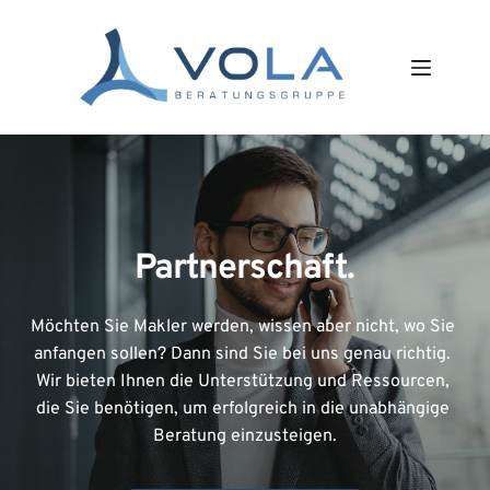
Zum
Inhalt
springen
Partnerschaft.
Möchten Sie Makler werden, wissen aber nicht, wo Sie 
anfangen sollen? Dann sind Sie bei uns genau richtig. 
Wir bieten Ihnen die Unterstützung und Ressourcen, 
die Sie benötigen, um erfolgreich in die unabhängige 
Beratung einzusteigen.