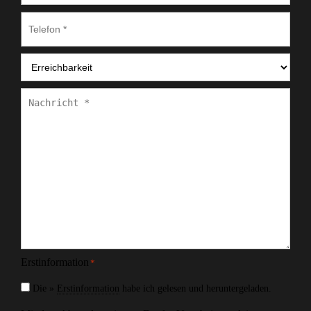
Telefon
*
Erreichbarkeit
*
Nachricht
*
Erstinformation
*
Die »
Erstinformation
habe ich gelesen und heruntergeladen.