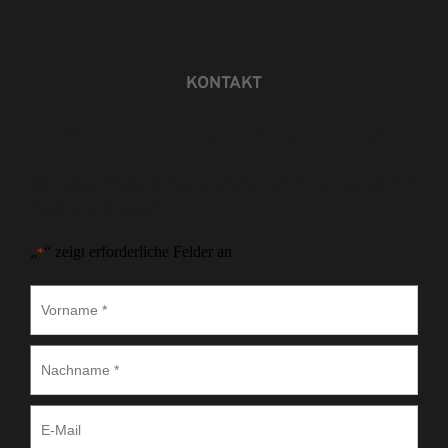
KONTAKT
Wir rufen Sie gerne zurück
Sie haben Fragen? Gerne stehen wir Ihnen persönlich 
Rede und Antwort.
„
“ zeigt erforderliche Felder an
*
Vorname
*
Nachname
*
E-
Mail